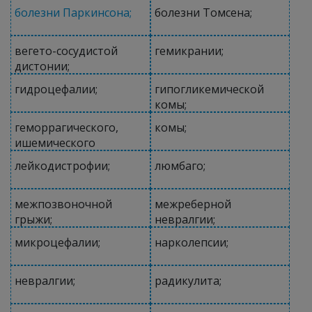
болезни Паркинсона;
болезни Томсена;
вегето-сосудистой
гемикрании;
дистонии;
гидроцефалии;
гипогликемической
комы;
геморрагического,
комы;
ишемического
инсульта;
лейкодистрофии;
люмбаго;
межпозвоночной
межреберной
грыжи;
невралгии;
микроцефалии;
нарколепсии;
невралгии;
радикулита;