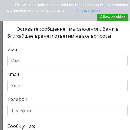
This website makes use of cookies to enhance browsing experience
×
Не нашли нужной информации ?
and provide additional functionality.
Privacy policy
Allow cookies
Оставьте сообщениe , мы свяжемся с Вами в
ближайшее время и ответим на все вопросы
Имя:
info@tlv.hospital
+ 972-33-74-13-08
+ 972547771177
Email
Телефон
Отделения
Лечение в Израиле
»
Современные методы и стандарты лечения в
Сообщение:
неврологии Израиля