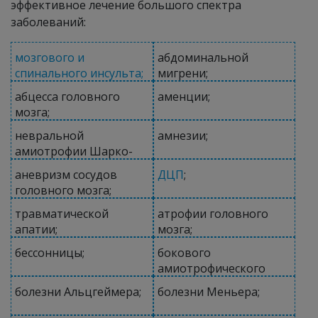
эффективное лечение большого спектра
заболеваний:
мозгового и
абдоминальной
спинального инсульта;
мигрени;
абцесса головного
аменции;
мозга;
невральной
амнезии;
амиотрофии Шарко-
Мари;
аневризм сосудов
ДЦП
;
головного мозга;
травматической
атрофии головного
апатии;
мозга;
бессонницы;
бокового
амиотрофического
склероза;
болезни Альцгеймера;
болезни Меньера;