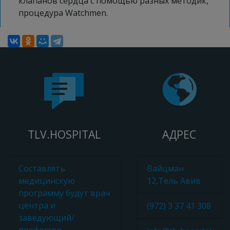
клапанов сердца с помощью разных методик,
процедура Watchmen.
TLV.HOSPITAL
АДРЕС
Составлять
Вайцман
медицинскую
12,Тель Авив
программу будут врач
центра и
(972) 3 37 41 308
заведующий/