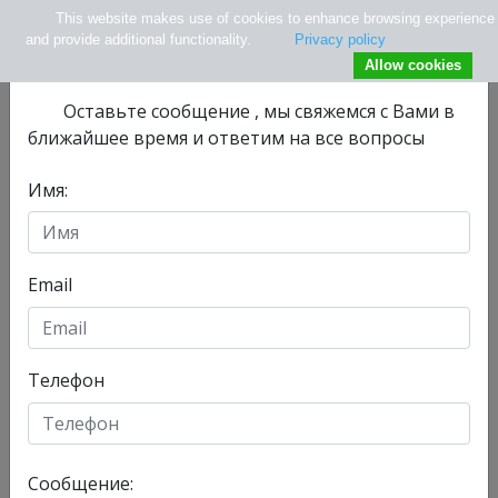
This website makes use of cookies to enhance browsing experience
×
Не нашли нужной информации ?
and provide additional functionality.
Privacy policy
Allow cookies
Оставьте сообщениe , мы свяжемся с Вами в
ближайшее время и ответим на все вопросы
Имя:
info@tlv.hospital
+ 972-33-74-13-08
+ 972547771177
Email
Телефон
Отделения
Главная
Сообщение:
Сегодня, 08/08/2026 , у нас