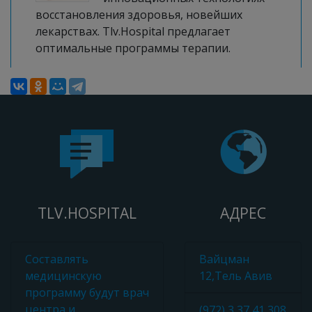
восстановления здоровья, новейших
лекарствах. Tlv.Hospital предлагает
оптимальные программы терапии.
TLV.HOSPITAL
АДРЕС
Составлять
Вайцман
медицинскую
12,Тель Авив
программу будут врач
центра и
(972) 3 37 41 308