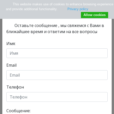
This website makes use of cookies to enhance browsing experience
×
Не нашли нужной информации ?
and provide additional functionality.
Privacy policy
Allow cookies
Оставьте сообщениe , мы свяжемся с Вами в
ближайшее время и ответим на все вопросы
Имя:
info@tlv.hospital
+ 972-33-74-13-08
+ 972547771177
Email
Телефон
Отделения
Главная
Сообщение:
Сегодня, 09/08/2026 , у нас