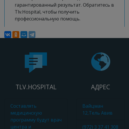
гарантированный результат. Обратитесь в
Tlv.Hospital, чтобы получить
профессиональную помощь.
TLV.HOSPITAL
АДРЕС
Составлять
Вайцман
медицинскую
12,Тель Авив
программу будут врач
центра и
(972) 3 37 41 308