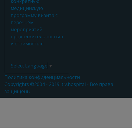
конкретную
медицинскую
программу визита с
перечнем
мероприятий,
продолжительностью
и стоимостью.
Select Language
▼
Политика конфиденциальности
Copyrights ©2004 - 2019: tlv.hospital - Все права
защищены