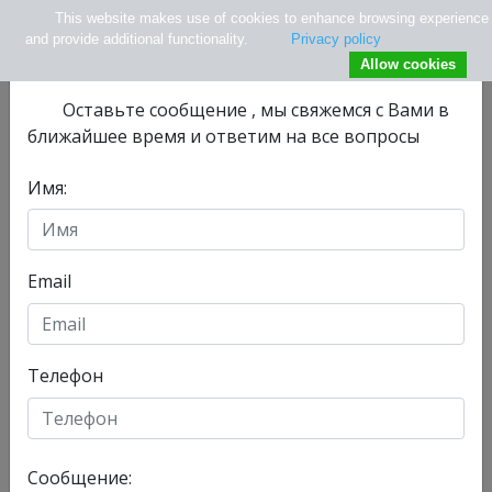
This website makes use of cookies to enhance browsing experience
×
Не нашли нужной информации ?
and provide additional functionality.
Privacy policy
Allow cookies
Оставьте сообщениe , мы свяжемся с Вами в
ближайшее время и ответим на все вопросы
Имя:
info@tlv.hospital
+ 972-33-74-13-08
+ 972547771177
Email
Телефон
Отделения
Главная
Сообщение:
Сегодня, 08/08/2026 , у нас