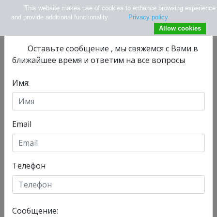
This website makes use of cookies to enhance browsing experience
×
Не нашли нужной информации ?
and provide additional functionality.
Privacy policy
Allow cookies
Оставьте сообщениe , мы свяжемся с Вами в
ближайшее время и ответим на все вопросы
Имя:
info@tlv.hospital
+ 972-33-74-13-08
+ 972547771177
Email
Телефон
Отделения
Главная
Сообщение:
Сегодня, 06/08/2026 , у нас