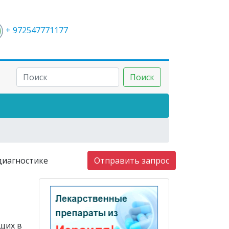
+ 972547771177
Поиск
диагностике
Отправить запрос
щих в