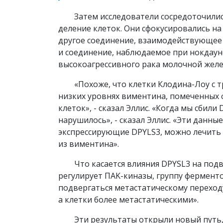
Затем исследователи сосредоточилис
деление клеток. Они сфокусировались на
другое соединение, взаимодействующее 
и соединение, наблюдаемое при нокдаун
высокоагрессивного рака молочной желе
«Похоже, что клетки Клодина-Лоу с
низких уровнях виментина, помеченных 
клеток», - сказал Эллис. «Когда мы сбил
нарушилось», - сказал Эллис. «Эти данны
экспрессирующие DPYLS3, можно лечить 
из виментина».
Что касается влияния DPYSL3 на подв
регулирует ПAK-киназы, группу ферменто
подвергаться метастатическому переходу
а клетки более метастатическими».
Эти результаты открыли новый путь