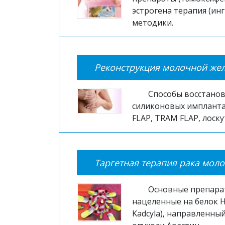
эстрогена терапия (ин
методики.
Реконструкция молочной жел
Способы восстанов
силиконовых импланта
FLAP, TRAM FLAP, лоск
Таргетная терапия рака мол
Основные препарат
нацеленные на белок H
Kadcyla), направленны