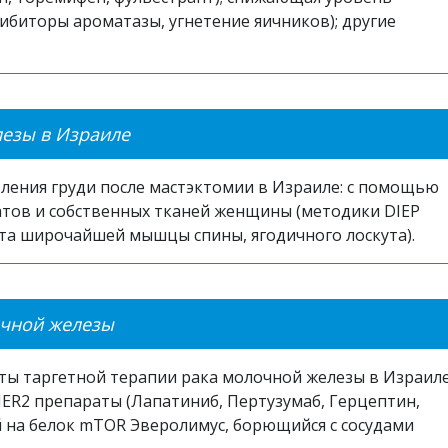
гибиторы ароматазы, угнетение яичников); другие
езы в Израиле
ления груди после мастэктомии в Израиле: с помощью
тов и собственных тканей женщины (методики DIEP
ута широчайшей мышцы спины, ягодичного лоскута).
очной железы
ы таргетной терапии рака молочной железы в Израиле
ER2 препараты (Лапатиниб, Пертузумаб, Герцептин,
й на белок mTOR Эверолимус, борющийся с сосудами