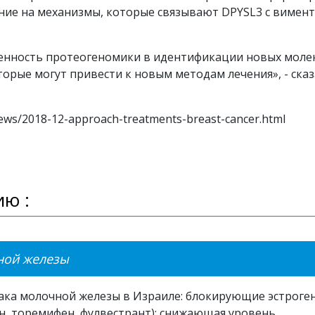
ние на механизмы, которые связывают DPYSL3 с вимен
енность протеогеномики в идентификации новых молек
орые могут привести к новым методам лечения», - сказ
news/2018-12-approach-treatments-breast-cancer.html
ю :
ной железы
ака молочной железы в Израиле: блокирующие эстроге
н, торемифен, фулвестрант); снижающая уровень