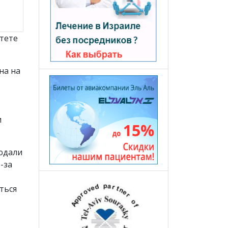
тете
на на
и
людали
-за
ться