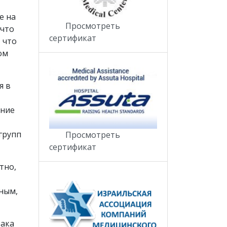
е на
Просмотреть
 что
сертификат
 что
ом
я в
ение
групп
Просмотреть
сертификат
тно,
вным,
рака