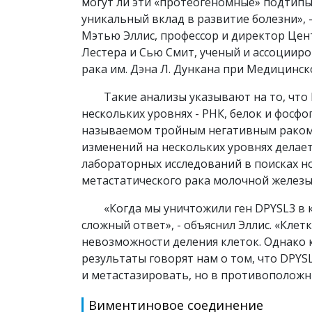
могут ли эти «протеогеномные» подтипы
уникальный вклад в развитие болезни», -
Мэтью Эллис, профессор и директор Цен
Лестера и Сью Смит, ученый и ассоциир
рака им. Дэна Л. Дункана при Медицинск
Такие анализы указывают на то, что 
нескольких уровнях - РНК, белок и фосф
называемом тройным негативным раком 
изменений на нескольких уровнях дела
лабораторных исследований в поисках но
метастатического рака молочной железы
«Когда мы уничтожили ген DPYSL3 в 
сложный ответ», - объяснил Эллис. «Клет
невозможности деления клеток. Однако 
результаты говорят нам о том, что DPYS
и метастазировать, но в противоположн
Виментиновое соединение