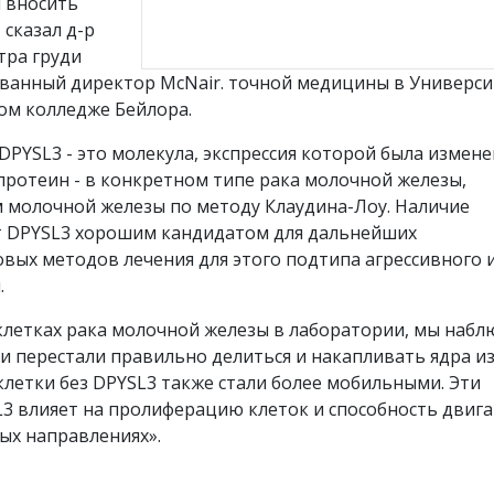
 вносить
 сказал д-р
тра груди
ованный директор McNair. точной медицины в Универси
ом колледже Бейлора.
DPYSL3 - это молекула, экспрессия которой была измене
опротеин - в конкретном типе рака молочной железы,
молочной железы по методу Клаудина-Лоу. Наличие
ет DPYSL3 хорошим кандидатом для дальнейших
вых методов лечения для этого подтипа агрессивного 
.
клетках рака молочной железы в лаборатории, мы наб
ки перестали правильно делиться и накапливать ядра из
клетки без DPYSL3 также стали более мобильными. Эти
L3 влияет на пролиферацию клеток и способность двига
ых направлениях».