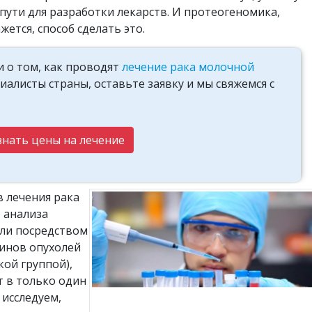
пути для разработки лекарств. И протеогеномика,
ется, способ сделать это.
 о том, как проводят
лечение рака молочной
алисты страны, оставьте заявку и мы свяжемся с
знать цены на лечение
 лечения рака
 анализа
ли посредством
еинов опухолей
ой группой),
т в только один
 исследуем,