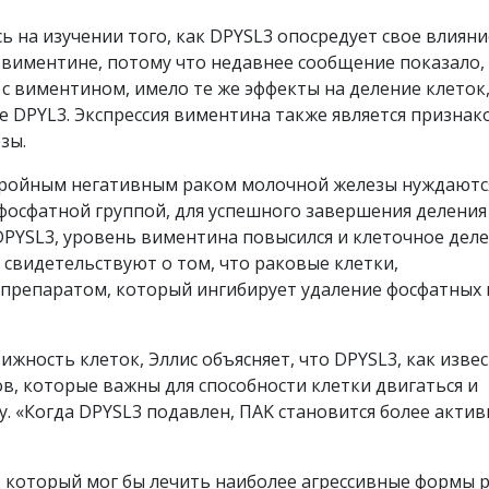
ь на изучении того, как DPYSL3 опосредует свое влияни
 виментине, потому что недавнее сообщение показало,
с виментином, имело те же эффекты на деление клеток,
е DPYL3. Экспрессия виментина также является признак
зы.
 тройным негативным раком молочной железы нуждаютс
фосфатной группой, для успешного завершения деления
и DPYSL3, уровень виментина повысился и клеточное дел
е свидетельствуют о том, что раковые клетки,
препаратом, который ингибирует удаление фосфатных 
ижность клеток, Эллис объясняет, что DPYSL3, как извес
в, которые важны для способности клетки двигаться и
. «Когда DPYSL3 подавлен, ПAK становится более акти
, который мог бы лечить наиболее агрессивные формы 