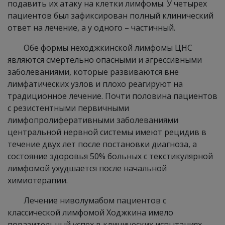
подавить их атаку на клетки лимфомы. У четырех
пациентов был зафиксирован полный клинический
ответ на лечение, а у одного – частичный.
Обе формы неходжкинской лимфомы ЦНС
являются смертельно опасными и агрессивными
заболеваниями, которые развиваются вне
лимфатических узлов и плохо реагируют на
традиционное лечение. Почти половина пациентов
с резистентными первичными
лимфопролиферативными заболеваниями
центральной нервной системы имеют рецидив в
течение двух лет после постановки диагноза, а
состояние здоровья 50% больных с текстикулярной
лимфомой ухудшается после начальной
химиотерапии.
Лечение ниволумабом пациентов с
классической лимфомой Ходжкина имело
поразительный успех в клинических испытаниях.