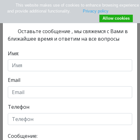
This website makes use of cookies to enhance browsing experience
×
Не нашли нужной информации ?
and provide additional functionality.
Privacy policy
Allow cookies
Оставьте сообщениe , мы свяжемся с Вами в
ближайшее время и ответим на все вопросы
Имя:
info@tlv.hospital
+ 972-33-74-13-08
+ 972547771177
Email
Телефон
Отделения
Главная
Сообщение:
Сегодня, 10/08/2026 , у нас