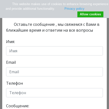
This website makes use of cookies to enhance browsing experience
×
Не нашли нужной информации ?
and provide additional functionality.
Privacy policy
Allow cookies
Оставьте сообщениe , мы свяжемся с Вами в
ближайшее время и ответим на все вопросы
Имя:
info@tlv.hospital
+ 972-33-74-13-08
+ 972547771177
Email
Телефон
Отделения
Главная
Сообщение:
Сегодня, 10/08/2026 , у нас