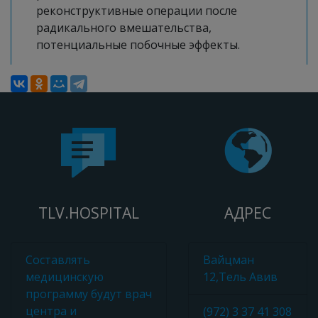
реконструктивные операции после
радикального вмешательства,
потенциальные побочные эффекты.
TLV.HOSPITAL
АДРЕС
Составлять
Вайцман
медицинскую
12,Тель Авив
программу будут врач
центра и
(972) 3 37 41 308