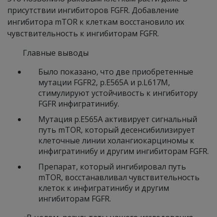
присутствии ингибиторов FGFR. Добавление
ингибитора mTOR к клеткам восстановило их
чувствительность к ингибиторам FGFR.
Главные выводы
Было показано, что две приобретенные
мутации FGFR2, p.E565A и p.L617M,
стимулируют устойчивость к ингибитору
FGFR инфигратинибу.
Мутация p.E565A активирует сигнальный
путь mTOR, который десенсибилизирует
клеточные линии холангиокарциномы к
инфигратинибу и другим ингибиторам FGFR.
Препарат, который ингибировал путь
mTOR, восстанавливал чувствительность
клеток к инфигратинибу и другим
ингибиторам FGFR.