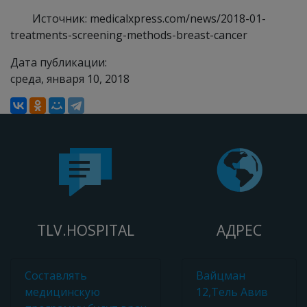
Источник: medicalxpress.com/news/2018-01-
treatments-screening-methods-breast-cancer
Дата публикации:
среда, января 10, 2018
TLV.HOSPITAL
АДРЕС
Составлять
Вайцман
медицинскую
12,Тель Авив