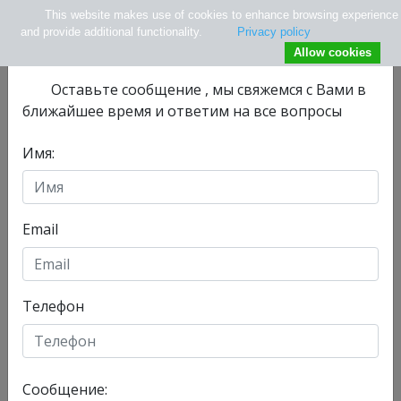
This website makes use of cookies to enhance browsing experience
×
Не нашли нужной информации ?
and provide additional functionality.
Privacy policy
Allow cookies
Оставьте сообщениe , мы свяжемся с Вами в
ближайшее время и ответим на все вопросы
Имя:
info@tlv.hospital
+ 972-33-74-13-08
+ 972547771177
Email
Телефон
Отделения
Главная
Сообщение:
Сегодня, 08/08/2026 , у нас