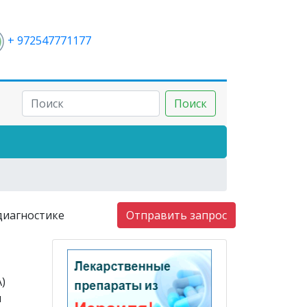
+ 972547771177
Поиск
диагностике
Отправить запрос
)
и