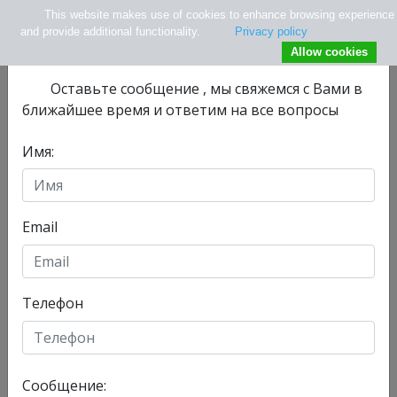
This website makes use of cookies to enhance browsing experience
×
Не нашли нужной информации ?
and provide additional functionality.
Privacy policy
Allow cookies
Оставьте сообщениe , мы свяжемся с Вами в
ближайшее время и ответим на все вопросы
Имя:
info@tlv.hospital
+ 972-33-74-13-08
+ 972547771177
Email
Телефон
Отделения
Главная
Сообщение:
Сегодня, 09/08/2026 , у нас