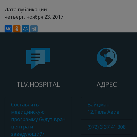
Дата публикации:
четверг, ноября 23, 2017
TLV.HOSPITAL
АДРЕС
Составлять
Вайцман
медицинскую
12,Тель Авив
программу будут врач
центра и
(972) 3 37 41 308
заведующий/