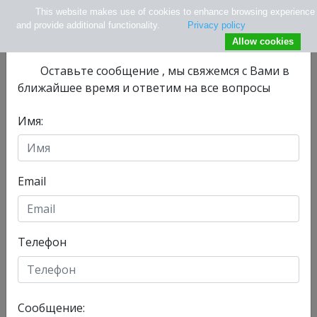
This website makes use of cookies to enhance browsing experience
×
Не нашли нужной информации ?
and provide additional functionality.
Privacy policy
Allow cookies
Оставьте сообщениe , мы свяжемся с Вами в
ближайшее время и ответим на все вопросы
Имя:
info@tlv.hospital
+ 972-33-74-13-08
+ 972547771177
Email
Телефон
Отделения
Главная
Сообщение:
Сегодня, 07/08/2026 , у нас