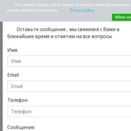
This website makes use of cookies to enhance browsing experience
Не нашли нужной информации ?
provide additional functionality.
Privacy policy
Allow co
Оставьте сообщениe , мы свяжемся с Вами в
ближайшее время и ответим на все вопросы
Имя:
info@tlv.hospital
+ 972-33-74-13-08
+ 972547771177
Email
Телефон
Отделения
Главная
Сообщение:
Сегодня, 08/08/2026 , у нас