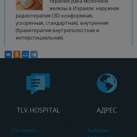
терапии рака молочной
железы в Израиле: наружная
радиотерапия (3D-конформная,
ускоренная, стандартная), внутренняя
(брахитерапия внутриполостная и
интерстициальная).
TLV.HOSPITAL
АДРЕС
Составлять
Вайцман