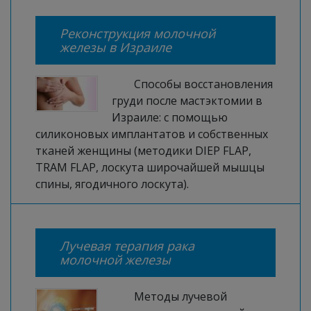
Реконструкция молочной
железы в Израиле
Способы восстановления
груди после мастэктомии в
Израиле: с помощью
силиконовых имплантатов и собственных
тканей женщины (методики DIEP FLAP,
TRAM FLAP, лоскута широчайшей мышцы
спины, ягодичного лоскута).
Лучевая терапия рака
молочной железы
Методы лучевой