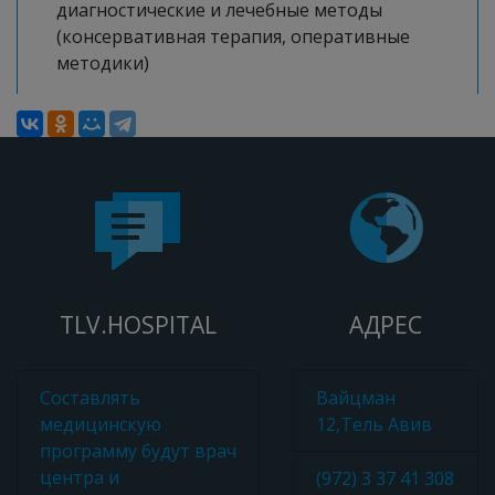
диагностические и лечебные методы
(консервативная терапия, оперативные
методики)
TLV.HOSPITAL
АДРЕС
Составлять
Вайцман
медицинскую
12,Тель Авив
программу будут врач
центра и
(972) 3 37 41 308