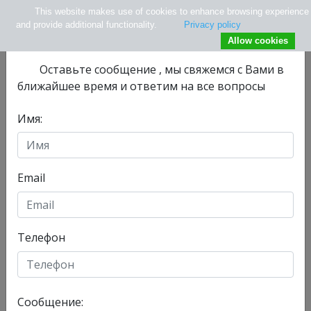
This website makes use of cookies to enhance browsing experience
×
Не нашли нужной информации ?
and provide additional functionality.
Privacy policy
Allow cookies
Оставьте сообщениe , мы свяжемся с Вами в
ближайшее время и ответим на все вопросы
Имя:
info@tlv.hospital
+ 972-33-74-13-08
+ 972547771177
Email
Телефон
Отделения
Главная
Сообщение:
Сегодня, 06/08/2026 , у нас