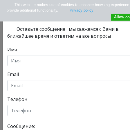
This website makes use of cookies to enhance browsing experience
Не нашли нужной информации ?
provide additional functionality.
Privacy policy
Allow co
Оставьте сообщениe , мы свяжемся с Вами в
ближайшее время и ответим на все вопросы
Имя:
info@tlv.hospital
+ 972-33-74-13-08
+ 972547771177
Email
Телефон
Отделения
Главная
Сообщение:
Сегодня, 08/08/2026 , у нас